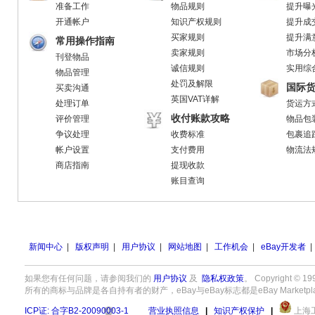
准备工作
物品规则
提升曝
开通帐户
知识产权规则
提升成
买家规则
提升满
常用操作指南
卖家规则
市场分
刊登物品
诚信规则
实用综
物品管理
处罚及解限
国际
买卖沟通
英国VAT详解
处理订单
货运方
收付账款攻略
评价管理
物品包
争议处理
收费标准
包裹追
帐户设置
支付费用
物流法
商店指南
提现收款
账目查询
新闻中心
|
版权声明
|
用户协议
|
网站地图
|
工作机会
|
eBay开发者
|
如果您有任何问题，请参阅我们的
用户协议
及
隐私权政策
。 Copyright 
所有的商标与品牌是各自持有者的财产，eBay与eBay标志都是eBay Marketpla
ICP证: 合字B2-20090003-1
营业执照信息
|
知识产权保护
|
上海