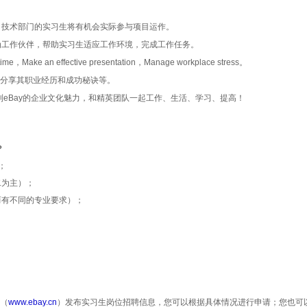
，技术部门的实习生将有机会实际参与项目运作。
为工作伙伴，帮助实习生适应工作环境，完成工作任务。
time
，
Make an effective presentation
，
Manage workplace stress
。
生分享其职业经历和成功秘诀等。
到
eBay
的企业文化魅力，和精英团队一起工作、生活、学习、提高！
？
；
二为主
）；
而有不同的专业要求）；
；
站（
www.ebay.cn
）发布实习生岗位招聘信息，您可以根据具体情况进行申请；您也可