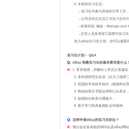
4.
丰富的实习生活：
实习生均参与具体的日常工作
●
公司安排正式员工与实习生结
●
各类培训
,
诸如：
Manage your 
●
主管人员及资深工程师与实习
●
加入
eBay
实习生计划，您可以感受
实习生计划
－
Q&A
Q:
eBay
招募实习生的基本要求是什么
A:
1.
富有热情，积极向上并且正直诚实
2.
本科或研究生在读（以大三或研
3.
巩固的专业技术知识（根据岗位
4.
熟练的英文书面运用和口头表达
5.
较强的分析及沟通能力；
6.
善于学习和具备团队合作精神。
Q:
怎样申请
eBay
的实习生职位？
A:
我们会在各高校的
BBS
以及
eBay
网