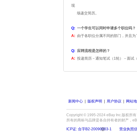
现
场递交简历。
Q:
一个学生可以同时申请多个职位吗？
A:
由于各职位分属不同的部门，并且为
Q:
应聘流程是怎样的？
A:
投递简历
－
通知笔试（
1
轮）
－
面试
新闻中心
|
版权声明
|
用户协议
|
网站地
Copyright © 1995-2024 eBay In
所有的商标与品牌是各自持有者的财产，eBay与eB
ICP证: 合字B2-20090003-1
营业执照