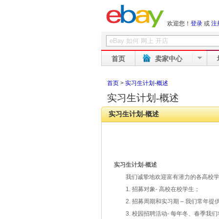
欢迎您！
登录
或
注
首页
卖家中心
首页
>
实习生计划-概述
实习生计划-概述
实习生计划-概述
实习生计划
-
概述
我们诚挚地欢迎富有潜力的各高校
1.
招募对象
-
高校在校学生；
2.
招募周期和实习期
–
我们常年提
3.
校园招聘活动
-
每年冬、春季我们