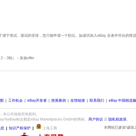
了便于笔试、面试的安排，您只能申请一个职位。如成功加入
eBay,
在条件符合的情
（
2
－
3
轮）
－
发放
offer
图
|
工作机会
|
eBay开发者
|
慈善募捐
|
友情链接
|
联系我们
|
eBay 中国精选
c.版权所有，本公司保留所有权利。
ay标志都是eBay Marketplaces GmbH的商标。
用户协议
及
隐私权政策
。
本网站已参加‘诚信
信息
|
知识产权保护
|
上海工商