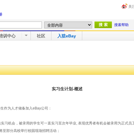
关
册
搜索帮助
培训中心
社区
入驻eBay
实习生计划-概述
学生作为人才储备加入
eBay
公司：
供实习机会，被录用的学生可一直实习至次年毕业
,
表现优秀者有机会被录用为正式员
将至部分高校举行校园现场招聘活动；